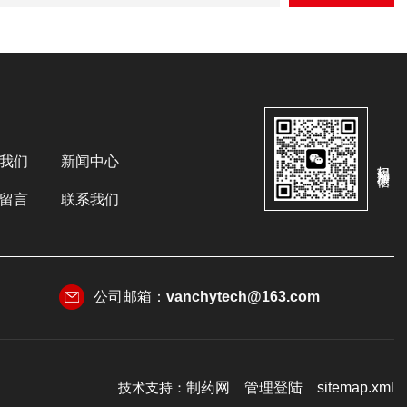
我们
新闻中心
扫码添加微信
留言
联系我们
公司邮箱：
vanchytech@163.com
技术支持：
制药网
管理登陆
sitemap.xml