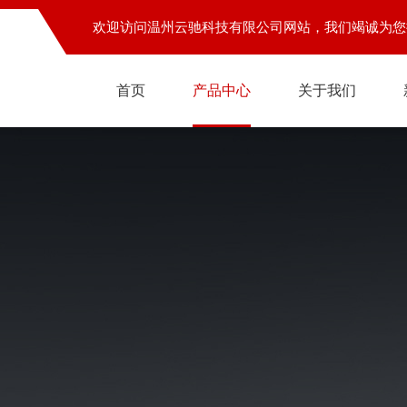
欢迎访问温州云驰科技有限公司网站，我们竭诚为您
首页
产品中心
关于我们