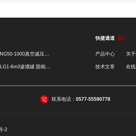
快捷通道
ZNG50-1000真空减压浓缩器 提取浓缩设备
产品中心
关于
SLG1-6m3渗漉罐 固相萃取设备
技术文章
在线
联系电话：
0577-55590778
号-2