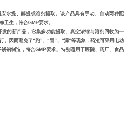
适应水提、醇提或溶剂提取。该产品具有手动、自动两种配
净卫生，符合GMP要求。
开发的新产品，它集多功能提取、真空浓缩与溶剂回收为一
。因而避免了“跑”、“冒”、“漏”等现象，药渣可采用电动
锈钢制造，符合GMP要求。特别适用于医院、药厂、食品