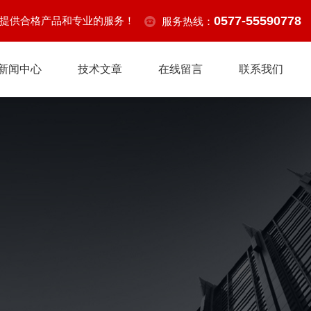
0577-55590778
提供合格产品和专业的服务！
服务热线：
新闻中心
技术文章
在线留言
联系我们