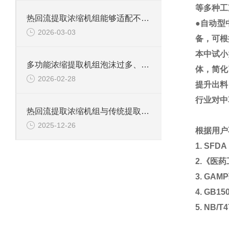
等多种工
热回流提取浓缩机组能够适配不同规模的提取浓缩需求
●自动型
2026-03-03
备，可根
本
中试小
多功能浓缩提取机组泡沫过多、跑料溢料的成因与解决办法
体，简化
2026-02-28
提升出料
行业对中
热回流提取浓缩机组与传统提取方法的深入比较
2025-12-26
根据用户
1. SF
2.《医药
3. G
4. GB1
5. NB/