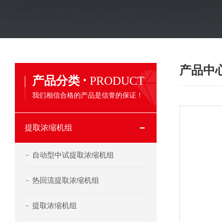
产品中
·
产品分类
PRODUCT
我们相信合格的产品是信誉的保证！
提取浓缩机组
自动型中试提取浓缩机组
热回流提取浓缩机组
提取浓缩机组