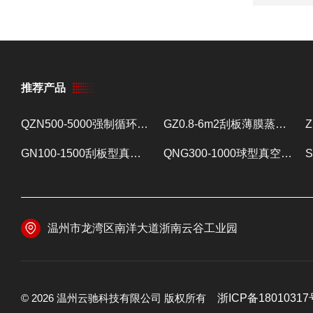
推荐产品
QZN500-5000强制循环蒸发器 蒸发设备
GZ0.8-6m2刮板薄膜蒸发器 提取浓缩设备
GN100-1500刮板型真空减压浓缩器 提取浓缩设备
QNG300-1000球型真空减压浓缩器 提取浓缩设备
温州市龙湾区南洋大道浙南云谷工业园
© 2026 温州云驰科技有限公司 版权所有
浙ICP备18010317