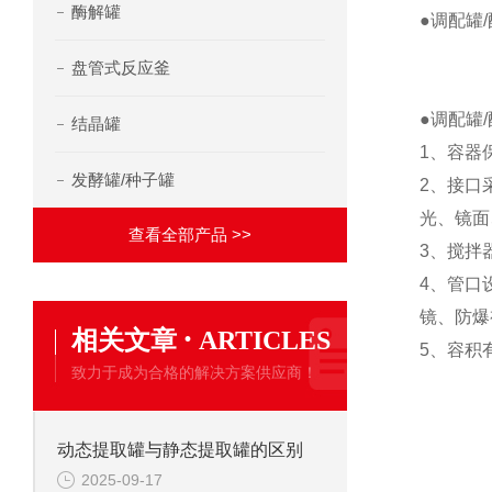
酶解罐
●调配罐
盘管式反应釜
●调配罐
结晶罐
1、容器
发酵罐/种子罐
2、接口
光、镜面
查看全部产品 >>
3、搅拌
4、管口
镜、防爆
·
相关文章
ARTICLES
5、容积
致力于成为合格的解决方案供应商！
动态提取罐与静态提取罐的区别
2025-09-17