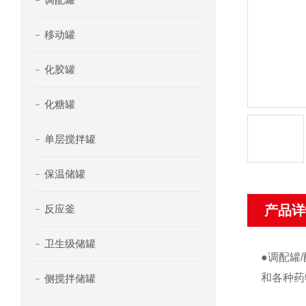
移动罐
化胶罐
化糖罐
单层搅拌罐
保温储罐
反应釜
产品详
卫生级储罐
●调配罐
和各种药
侧搅拌储罐