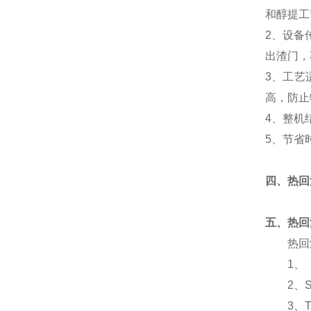
和醇提工
2、设备
出渣门，
3、工艺
高，防止
4、整机
5、节省
四、热回
五、热回
热回流
1、《
2、SF
3、TS