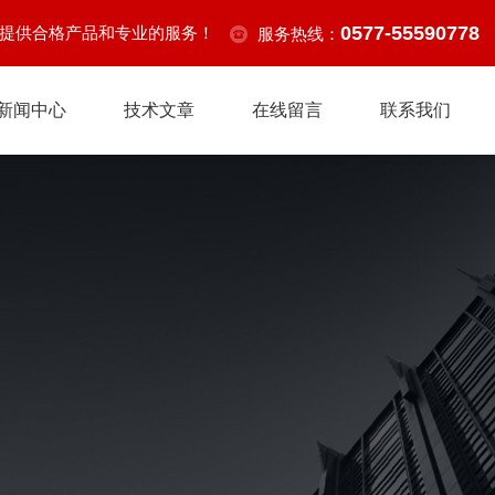
0577-55590778
提供合格产品和专业的服务！
服务热线：
新闻中心
技术文章
在线留言
联系我们