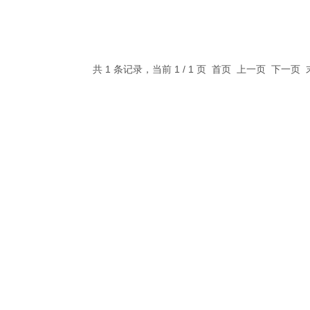
共 1 条记录，当前 1 / 1 页 首页 上一页 下一页