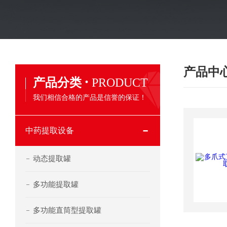
产品中
·
产品分类
PRODUCT
我们相信合格的产品是信誉的保证！
中药提取设备
动态提取罐
多功能提取罐
多功能直筒型提取罐