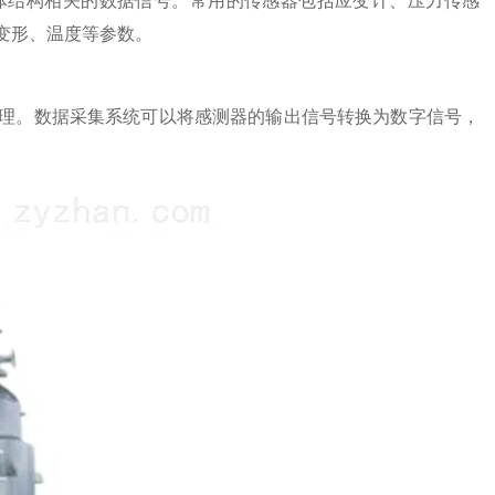
体结构相关的数据信号。常用的传感器包括应变计、压力传感
变形、温度等参数。
理。数据采集系统可以将感测器的输出信号转换为数字信号，