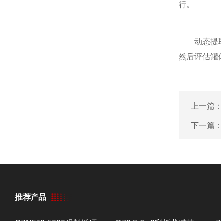
行。
动态提取罐
然后评估罐
上一篇
下一篇
推荐产品