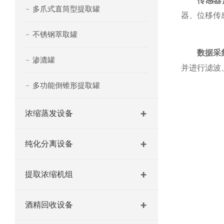
传感器
多爪式直筒型提取罐
器、位移传
不锈钢萃取罐
数据采
渗漉罐
并进行滤波
多功能倒锥形提取罐
浓缩蒸发设备
纯化分离设备
提取浓缩机组
酒精回收设备