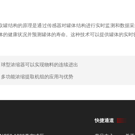
结构的原理是通过传感器对罐体结构进行实时监测和数据采集
体的健康状况并预测罐体的寿命。这种技术可以提供罐体的实时
：
球型浓缩器可以实现物料的连续进出
：
多功能浓缩提取机组的应用与优势
快捷通道