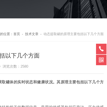
的位置：
首页
-
技术文章
-
动态提取罐的原理主要包括以下几个方面
括以下几个方面
浏览次数：2580
获取罐体的实时状态和健康状况。其原理主要包括以下几个方