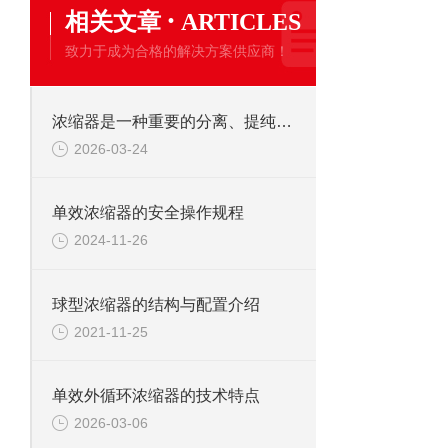
·
相关文章
ARTICLES
致力于成为合格的解决方案供应商！
浓缩器是一种重要的分离、提纯设备
2026-03-24
单效浓缩器的安全操作规程
2024-11-26
球型浓缩器的结构与配置介绍
2021-11-25
单效外循环浓缩器的技术特点
2026-03-06