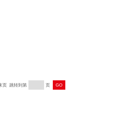
 末页 跳转到第
页