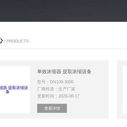
心
/ PRODUCTS
单效浓缩器 提取浓缩设备
型号：DN100-3000
厂商性质：生产厂家
更新时间：2026-06-17
查看详情