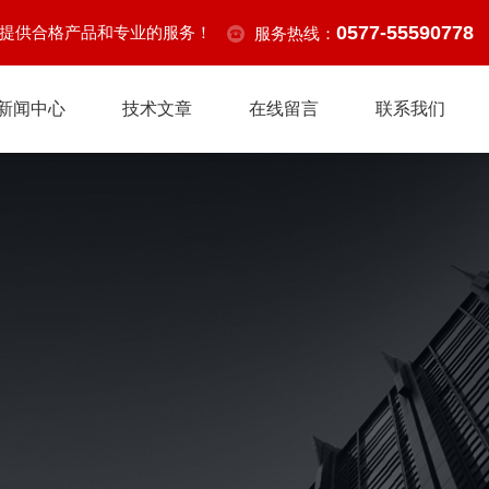
0577-55590778
提供合格产品和专业的服务！
服务热线：
新闻中心
技术文章
在线留言
联系我们