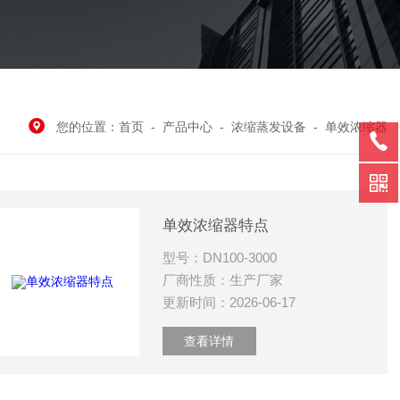
您的位置：
首页
-
产品中心
-
浓缩蒸发设备
-
单效浓缩器
单效浓缩器特点
型号：DN100-3000
厂商性质：生产厂家
更新时间：2026-06-17
查看详情