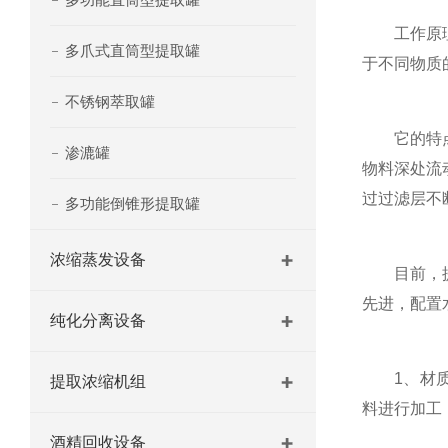
工作原理基
多爪式直筒型提取罐
于不同物质
不锈钢萃取罐
它的特点是
渗漉罐
物料深处流
过过滤层不
多功能倒锥形提取罐
浓缩蒸发设备
目前，提取
先进，配置
纯化分离设备
1、材质优
提取浓缩机组
料进行加工
酒精回收设备