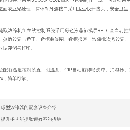
设备均采用SUS304/316L高级不锈钢制作而成，内筒壁采
镜面或亚光处理；筒体对外连接口采用卫生快开接头，安全卫生
浓缩机组在线控制系统采用彩色液晶触摸屏+PLC全自动控
、参数设定与矫正、数据曲线图、数据报表、浓缩批次号设定、
数据存储与打印。
有温度控制装置、测温孔、CIP自动旋转喷洗球、消泡器、
作，简单可靠。
：
球型浓缩器的配套设备介绍
：
提升多功能提取罐效率的措施