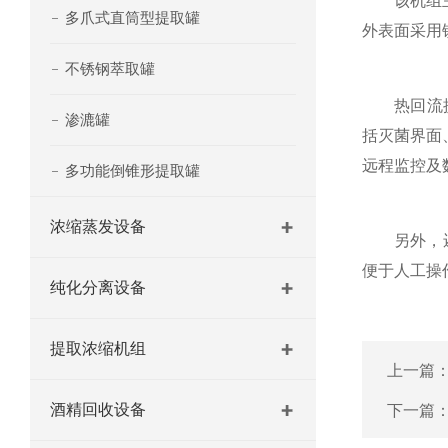
该机组主体
多爪式直筒型提取罐
外表面采用
不锈钢萃取罐
热回流提取
渗漉罐
括灭菌界面
远程监控及
多功能倒锥形提取罐
浓缩蒸发设备
另外，还配
便于人工操
纯化分离设备
提取浓缩机组
上一篇
酒精回收设备
下一篇