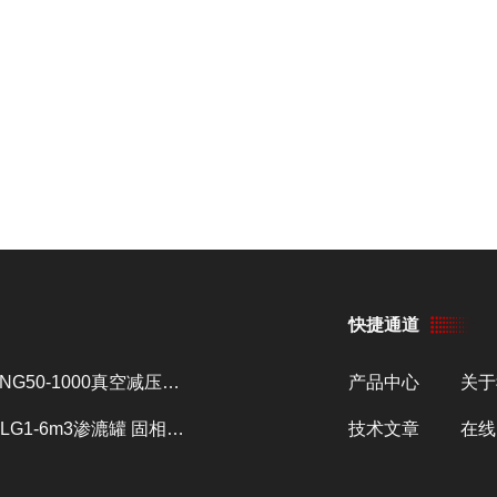
快捷通道
ZNG50-1000真空减压浓缩器 提取浓缩设备
产品中心
关于
SLG1-6m3渗漉罐 固相萃取设备
技术文章
在线